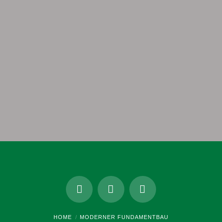
Klaus Service GmbH & Co. KG
kontakt@klaus-service.de
HOME
MODERNER FUNDAMENTBAU