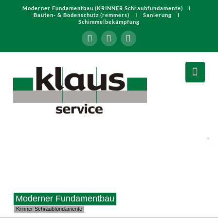
Moderner Fundamentbau (KRINNER Schraubfundamente) I
Bauten- & Bodenschutz (remmers) I Sanierung I
Schimmelbekämpfung
Klaus
Navi
Service
GmbH
&
Co.
KG
Moderner Fundamentbau
Krinner Schraubfundamente