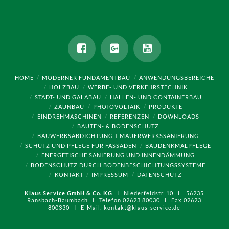
HOME
MODERNER FUNDAMENTBAU
ANWENDUNGSBEREICHE
HOLZBAU
WERBE- UND VERKEHRSTECHNIK
STADT- UND GALABAU
HALLEN- UND CONTAINERBAU
ZAUNBAU
PHOTOVOLTAIK
PRODUKTE
EINDREHMASCHINEN
REFERENZEN
DOWNLOADS
BAUTEN- & BODENSCHUTZ
BAUWERKSABDICHTUNG + MAUERWERKSSANIERUNG
SCHUTZ UND PFLEGE FÜR FASSADEN
BAUDENKMALPFLEGE
ENERGETISCHE SANIERUNG UND INNENDÄMMUNG
BODENSCHUTZ DURCH BODENBESCHICHTUNGSSYSTEME
KONTAKT
IMPRESSUM
DATENSCHUTZ
Klaus Service GmbH & Co. KG
I Niederfeldstr. 10 I 56235
Ransbach-Baumbach I Telefon 02623 80030 I Fax 02623
800330 I E-Mail: kontakt@klaus-service.de