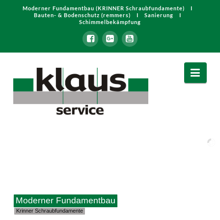
Moderner Fundamentbau (KRINNER Schraubfundamente) I
Bauten- & Bodenschutz (remmers) I Sanierung I
Schimmelbekämpfung
Klaus
Nav
Service
GmbH
&
Co.
KG
Moderner Fundamentbau
Krinner Schraubfundamente